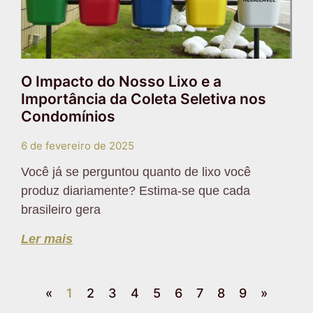
O Impacto do Nosso Lixo e a
Importância da Coleta Seletiva nos
Condomínios
6 de fevereiro de 2025
Você já se perguntou quanto de lixo você
produz diariamente? Estima-se que cada
brasileiro gera
Ler mais
«
1
2
3
4
5
6
7
8
9
»