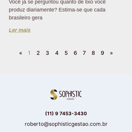
Você já se perguntou quanto de lixo você
produz diariamente? Estima-se que cada
brasileiro gera
Ler mais
«
1
2
3
4
5
6
7
8
9
»
(11) 9 7453-3430
roberto@sophisticgestao.com.br